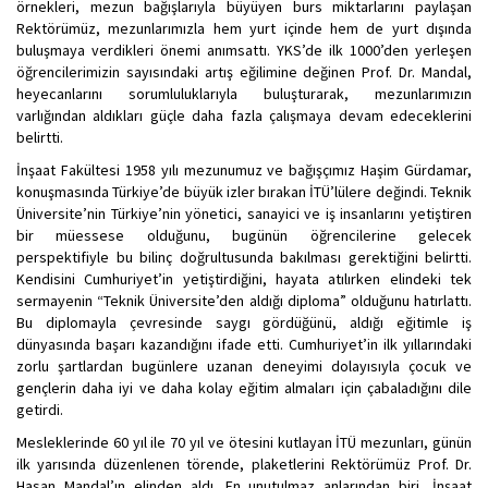
örnekleri, mezun bağışlarıyla büyüyen burs miktarlarını paylaşan
Rektörümüz, mezunlarımızla hem yurt içinde hem de yurt dışında
buluşmaya verdikleri önemi anımsattı. YKS’de ilk 1000’den yerleşen
öğrencilerimizin sayısındaki artış eğilimine değinen Prof. Dr. Mandal,
heyecanlarını sorumluluklarıyla buluşturarak, mezunlarımızın
varlığından aldıkları güçle daha fazla çalışmaya devam edeceklerini
belirtti.
İnşaat Fakültesi 1958 yılı mezunumuz ve bağışçımız Haşim Gürdamar,
konuşmasında Türkiye’de büyük izler bırakan İTÜ’lülere değindi. Teknik
Üniversite’nin Türkiye’nin yönetici, sanayici ve iş insanlarını yetiştiren
bir müessese olduğunu, bugünün öğrencilerine gelecek
perspektifiyle bu bilinç doğrultusunda bakılması gerektiğini belirtti.
Kendisini Cumhuriyet’in yetiştirdiğini, hayata atılırken elindeki tek
sermayenin “Teknik Üniversite’den aldığı diploma” olduğunu hatırlattı.
Bu diplomayla çevresinde saygı gördüğünü, aldığı eğitimle iş
dünyasında başarı kazandığını ifade etti. Cumhuriyet’in ilk yıllarındaki
zorlu şartlardan bugünlere uzanan deneyimi dolayısıyla çocuk ve
gençlerin daha iyi ve daha kolay eğitim almaları için çabaladığını dile
getirdi.
Mesleklerinde 60 yıl ile 70 yıl ve ötesini kutlayan İTÜ mezunları, günün
ilk yarısında düzenlenen törende, plaketlerini Rektörümüz Prof. Dr.
Hasan Mandal’ın elinden aldı. En unutulmaz anlarından biri, İnşaat