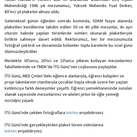
Mühendisliği 1946 yılı mezunumuz, Yüksek Mühendis Fuat Diriker,
80’inci yıl plaketini alması oldu.
Geleneksel günün öğleden sonraki kısmında, SDKM fuaye alanında
plaketleri kendilerine takdim edilen 50 ve 40 yıllık mezunlar, iki ayrı
oturum halinde yapılan törenlerde isimleri okunarak plaketleriyle
birlikte sahneye davet edildi. Rektörümüz, her bir mezunumuzla
fotoğraf çektirdi ve devamında bölümler toplu karelerle bu özel günü
ölümsüzleştirdiler.
Meslekte 30'uncu, 20'nci ve 10'uncu yıllarını kutlayan mezunlarımız
fakültelerinde ve TMDK’de İTÜ Günü’nün coşkusunu paylaştılar.
İTÜ Günü, MED Çimler’deki eğlence alanlarıyla, öğrenci kulüpleri ve
proje takımlarının stantlarıyla çocuklar başta olmak üzere her yaştan
katılımcıya farklı deneyimler yaşattı. Öğrenci yemekhanesinde sunulan
olanak sayesinde mezunlarımız ve aileleri jeton ile öğle yemeği
nostaljisi yaşadı.
İTÜ Günü'nde çekilen fotoğraflara
linkten
erişebilirsiniz.
İTÜ Günü'nde gerçekleştirilen plaket töreni videolarına
linkten
erişebilirsiniz.