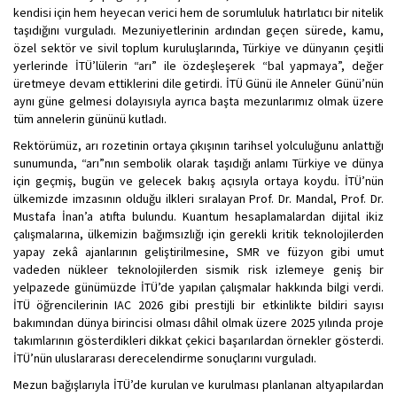
kendisi için hem heyecan verici hem de sorumluluk hatırlatıcı bir nitelik
taşıdığını vurguladı. Mezuniyetlerinin ardından geçen sürede, kamu,
özel sektör ve sivil toplum kuruluşlarında, Türkiye ve dünyanın çeşitli
yerlerinde İTÜ’lülerin “arı” ile özdeşleşerek “bal yapmaya”, değer
üretmeye devam ettiklerini dile getirdi. İTÜ Günü ile Anneler Günü’nün
aynı güne gelmesi dolayısıyla ayrıca başta mezunlarımız olmak üzere
tüm annelerin gününü kutladı.
Rektörümüz, arı rozetinin ortaya çıkışının tarihsel yolculuğunu anlattığı
sunumunda, “arı”nın sembolik olarak taşıdığı anlamı Türkiye ve dünya
için geçmiş, bugün ve gelecek bakış açısıyla ortaya koydu. İTÜ’nün
ülkemizde imzasının olduğu ilkleri sıralayan Prof. Dr. Mandal, Prof. Dr.
Mustafa İnan’a atıfta bulundu. Kuantum hesaplamalardan dijital ikiz
çalışmalarına, ülkemizin bağımsızlığı için gerekli kritik teknolojilerden
yapay zekâ ajanlarının geliştirilmesine, SMR ve füzyon gibi umut
vadeden nükleer teknolojilerden sismik risk izlemeye geniş bir
yelpazede günümüzde İTÜ’de yapılan çalışmalar hakkında bilgi verdi.
İTÜ öğrencilerinin IAC 2026 gibi prestijli bir etkinlikte bildiri sayısı
bakımından dünya birincisi olması dâhil olmak üzere 2025 yılında proje
takımlarının gösterdikleri dikkat çekici başarılardan örnekler gösterdi.
İTÜ’nün uluslararası derecelendirme sonuçlarını vurguladı.
Mezun bağışlarıyla İTÜ’de kurulan ve kurulması planlanan altyapılardan