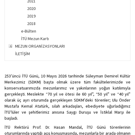
2021
2020
2019
2018
e-Bülten
İTÜ Mezun Kartı
MEZUN ORGANİZASYONLARI
İLETİŞİM
253’üncü İTÜ Günü, 10 Mayıs 2026 tarihinde Süleyman Demirel Kültür
Merkezimiz (SDKM) başta olmak üzere tüm fakültelerimizde ve
konservatuarımızda mezunlarımız ve yakınlarının yoğun katılımıyla
gerçekleşti. Meslekte “70 yıl ve ötesi ile 60 yıl”, “50 yıl” ve “40 yıl”
olarak üç ayrı oturumda gerçekleşen SDKM’deki törenler; Ulu Önder
Mustafa Kemal Atatürk, silah arkadaşları, ebediyete uğurladığımız
İTÜ’lüler ve şehitlerimiz anısına Saygı Duruşu ve İstiklal Marşı ile
başladı.
İTÜ Rektörü Prof. Dr. Hasan Mandal, İTÜ Günü törenlerinin
oturumlarında yaptığı açış konuşmasında, mezunlarla bir arada olmanın