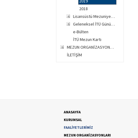
2019
2018
Lisansüstü Mezuniyet Töreni
Geleneksel İTÜ Günü Kutlamaları
e-Bülten
İTÜ Mezun Kartı
MEZUN ORGANİZASYONLARI
İLETİŞİM
ANASAYFA
KURUMSAL
FAALİYETLERİMİZ
MEZUN ORGANİZASYONLARI