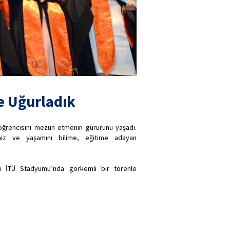
e Uğurladık
61 öğrencisini mezun etmenin gururunu yaşadı.
miz ve yaşamını bilime, eğitime adayan
 İTÜ Stadyumu’nda görkemli bir törenle