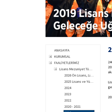
2
ANASAYFA
KURUMSAL
24
FAALİYETLERİMİZ
20
Lisans Mezuniyet Töreni
ak
2026 Ön Lisans, Lisans ve Yüksek Lisans Mezuniyet Töreni
2025 Lisans ve Yüksek Lisans Mezuniyet Töreni
Li
ge
2024
2023
20
2022
2020 - 2021