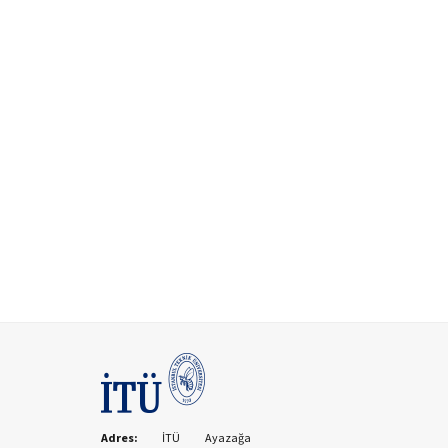
Adres:
İTÜ Ayazağa