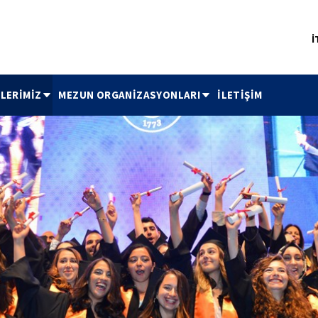
İ
TLERİMİZ
MEZUN ORGANİZASYONLARI
İLETİŞİM