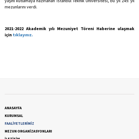
yaşını kutlamaya hazırlanan İstanbul Teknik Üniversitesi, bu yıl 249. yıl
mezunlarını verdi.
2021-2022 Akademik yılı Mezuniyet Töreni Haberine ulaşmak
için
tıklayınız.
ANASAYFA
KURUMSAL
FAALİYETLERİMİZ
MEZUN ORGANİZASYONLARI
İLETİŞİM