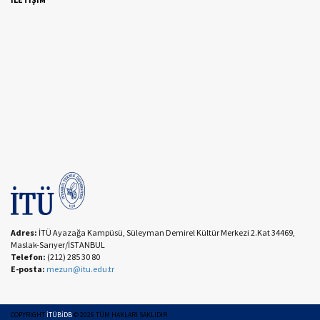
Adres:
İTÜ Ayazağa Kampüsü, Süleyman Demirel Kültür Merkezi 2.Kat 34469,
Maslak-Sarıyer/İSTANBUL
Telefon:
(212) 285 30 80
E-posta:
mezun@itu.edu.tr
COPYRIGHT
İTÜBİDB
©
2026
TÜM HAKLARI SAKLIDIR