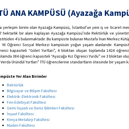
TÜ ANA KAMPÜSÜ (Ayazağa Kamp
a yerleşim birimi olan Ayazağa Kampüsü, İstanbul’un yeni iş ve ticaret m
7 hektarlık bir alanı kaplayan Ayazağa Kampüsü’nde Rektörlük ve yönetim b
stitüden 4′ü bulunmaktadır. Bu kampüste bulunan Mustafa İnan Merkez Kütüphan
. Yıl Öğrenci Sosyal Merkezi kampüsün yoğun yaşam alanlarıdır. Kampüs
renci kapasiteli “Gölet Yurtları”, 4 bloktan oluşan toplamda 1424 öğrenci 
plamda 384 öğrenci kapasiteli “Ayazağa Kız Ögrenci Yurdu” ve 3 bloktan olu
 Verda Üründül Yurtları” İTÜ öğrencilerine standartların ötesinde bir yaşam k
mpüste Yer Alan Birimler
Rektörlük
Bilgisayar ve Bilişim Fakültesi
Elektrik- Elektronik Fakültesi
Fen-Edebiyat Fakültesi
Gemi İnşaatı ve Deniz Bilimleri Fakültesi
İnşaat Fakültesi
Kimya-Metalürji Fakültesi
Maden Fakültesi