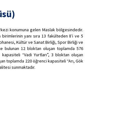
üsü)
erkezi konumuna gelen Maslak bölgesindedir.
irimlerinin yanı sıra 13 fakülteden 8′i ve 5
esi, Kültür ve Sanat Birliği, Spor Birliği ve
te bulunan 12 bloktan oluşan toplamda 576
kapasiteli “Vadi Yurtları”, 3 bloktan oluşan
şan toplamda 220 öğrenci kapasiteli “Arı, Gök
alitesi sunmaktadır.