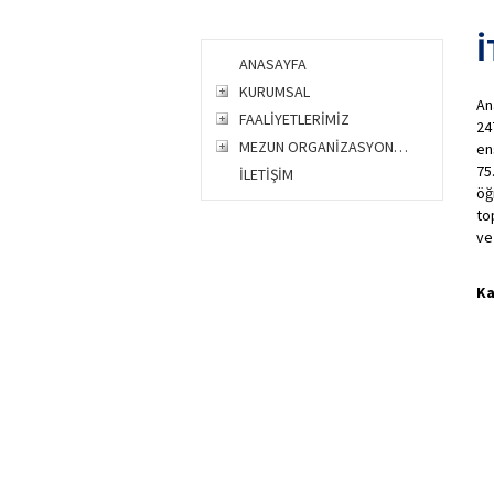
İ
ANASAYFA
KURUMSAL
An
FAALİYETLERİMİZ
24
MEZUN ORGANİZASYONLARI
en
75
İLETİŞİM
öğ
to
ve
Ka