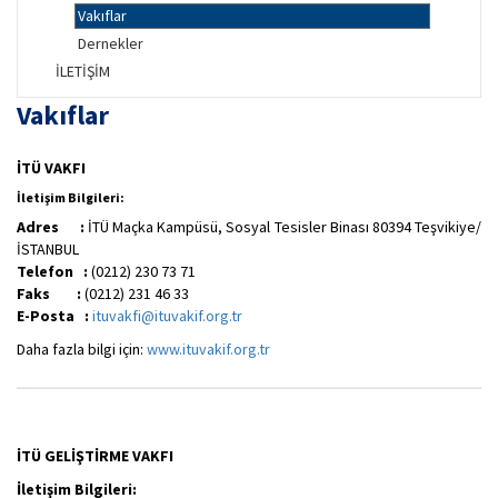
Vakıflar
Dernekler
İLETİŞİM
Vakıflar
İTÜ VAKFI
İletişim Bilgileri:
Adres :
İTÜ Maçka Kampüsü, Sosyal Tesisler Binası 80394 Teşvikiye/
İSTANBUL
Telefon :
(0212) 230 73 71
Faks :
(0212) 231 46 33
E-Posta :
ituvakfi@ituvakif.org.tr
Daha fazla bilgi için:
www.ituvakif.org.tr
İTÜ GELİŞTİRME VAKFI
İletişim Bilgileri: