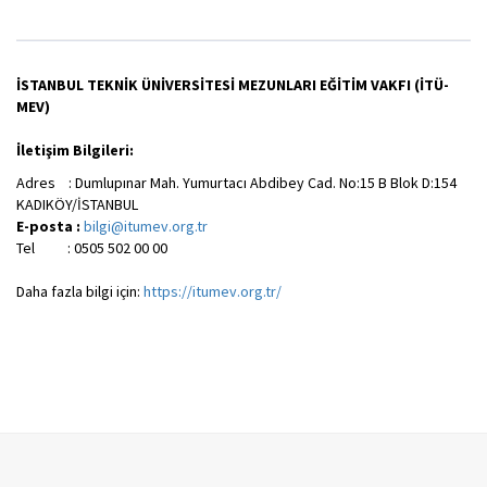
İSTANBUL TEKNİK ÜNİVERSİTESİ MEZUNLARI EĞİTİM VAKFI (İTÜ-
MEV)
İletişim Bilgileri:
Adres : Dumlupınar Mah. Yumurtacı Abdibey Cad. No:15 B Blok D:154
KADIKÖY/İSTANBUL
E-posta :
bilgi@itumev.org.tr
Tel : 0505 502 00 00
Daha fazla bilgi için:
https://itumev.org.tr/