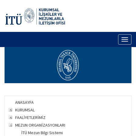
Toggl
naviga
ANASAYFA
KURUMSAL
FAALİYETLERİMİZ
MEZUN ORGANİZASYONLARI
İTÜ Mezun Bilgi Sistemi