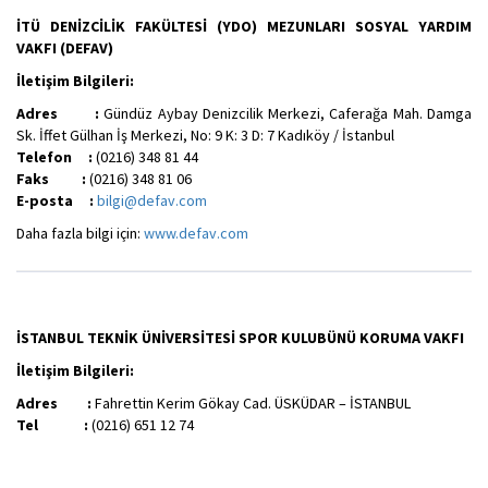
İTÜ DENİZCİLİK FAKÜLTESİ (YDO) MEZUNLARI SOSYAL YARDIM
VAKFI (DEFAV)
İletişim Bilgileri:
Adres :
Gündüz Aybay Denizcilik Merkezi, Caferağa Mah. Damga
Sk. İffet Gülhan İş Merkezi, No: 9 K: 3 D: 7 Kadıköy / İstanbul
Telefon :
(0216) 348 81 44
Faks :
(0216) 348 81 06
E-posta :
bilgi@defav.com
Daha fazla bilgi için:
www.defav.com
İSTANBUL TEKNİK ÜNİVERSİTESİ SPOR KULUBÜNÜ KORUMA VAKFI
İletişim Bilgileri:
Adres :
Fahrettin Kerim Gökay Cad. ÜSKÜDAR – İSTANBUL
Tel :
(0216) 651 12 74