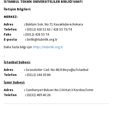
İSTANBUL TEKNİK ÜNİVERSİTELİLER BİRLİĞİ VAKFI
İletişim Bilgileri:
MERKEZ:
Adres :
Büklüm Sok. No:71 Kavaklıdere/Ankara
Telefon :
(0312) 428 52 63 / 428 53 73/74
Faks :
(0312) 428 53 74
E-posta :
birlik@itubirlik.org.tr
Daha fazla bilgi için:
http://itubirlik.org.tr
İstanbul Şubesi:
Adres :
Sıraselviler Cad. No:48/6 Beyoğlu/İstanbul
Telefon :
(0212) 244 30 66
İzmir Şubesi:
Adres :
Cumhuriyet Bulvarı No:134 Kat:3 Kordon/İzmir
Telefon :
(0232) 489 40 26