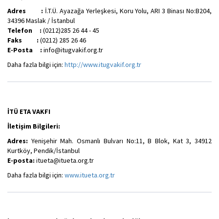
Adres :
İ.T.Ü. Ayazağa Yerleşkesi, Koru Yolu, ARI 3 Binası No:B204,
34396 Maslak / İstanbul
Telefon :
(0212)285 26 44 - 45
Faks :
(0212) 285 26 46
E-Posta :
info@itugvakif.org.tr
Daha fazla bilgi için:
http://www.itugvakif.org.tr
İTÜ ETA VAKFI
İletişim Bilgileri:
Adres:
Yenişehir Mah. Osmanlı Bulvarı No:11, B Blok, Kat 3, 34912
Kurtköy, Pendik/İstanbul
E-posta:
itueta@itueta.org.tr
Daha fazla bilgi için:
www.itueta.org.tr