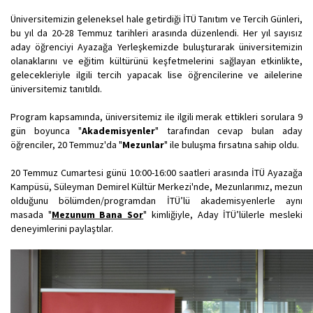
Üniversitemizin geleneksel hale getirdiği İTÜ Tanıtım ve Tercih Günleri,
bu yıl da 20-28 Temmuz tarihleri arasında düzenlendi. Her yıl sayısız
aday öğrenciyi Ayazağa Yerleşkemizde buluşturarak üniversitemizin
olanaklarını ve eğitim kültürünü keşfetmelerini sağlayan etkinlikte,
gelecekleriyle ilgili tercih yapacak lise öğrencilerine ve ailelerine
üniversitemiz tanıtıldı.
Program kapsamında, üniversitemiz ile ilgili merak ettikleri sorulara 9
gün boyunca "
Akademisyenler
" tarafından cevap bulan aday
öğrenciler, 20 Temmuz'da "
Mezunlar
" ile buluşma fırsatına sahip oldu.
20 Temmuz Cumartesi günü 10:00-16:00 saatleri arasında İTÜ Ayazağa
Kampüsü, Süleyman Demirel Kültür Merkezi'nde, Mezunlarımız, mezun
olduğunu bölümden/programdan İTÜ’lü akademisyenlerle aynı
masada "
Mezunum Bana Sor
" kimliğiyle, Aday İTÜ’lülerle mesleki
deneyimlerini paylaştılar.