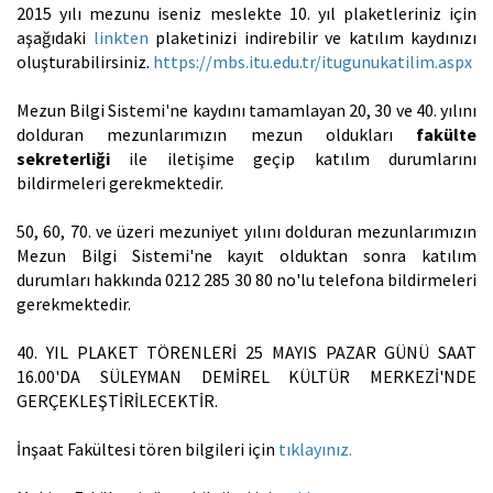
2015 yılı mezunu iseniz meslekte 10. yıl plaketleriniz için
aşağıdaki
linkten
plaketinizi indirebilir ve katılım kaydınızı
oluşturabilirsiniz.
https://mbs.itu.edu.tr/itugunukatilim.aspx
Mezun Bilgi Sistemi'ne kaydını tamamlayan 20, 30 ve 40. yılını
dolduran mezunlarımızın mezun oldukları
fakülte
sekreterliği
ile iletişime geçip katılım durumlarını
bildirmeleri gerekmektedir.
50, 60, 70. ve üzeri mezuniyet yılını dolduran mezunlarımızın
Mezun Bilgi Sistemi'ne kayıt olduktan sonra katılım
durumları hakkında 0212 285 30 80 no'lu telefona bildirmeleri
gerekmektedir.
40. YIL PLAKET TÖRENLERİ 25 MAYIS PAZAR GÜNÜ SAAT
16.00'DA SÜLEYMAN DEMİREL KÜLTÜR MERKEZİ'NDE
GERÇEKLEŞTİRİLECEKTİR.
İnşaat Fakültesi tören bilgileri için
tıklayınız.