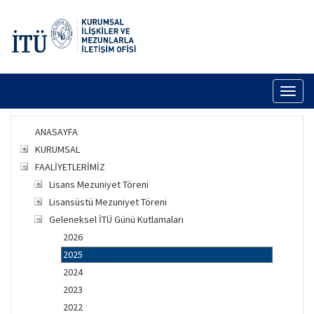
Toggl
naviga
ANASAYFA
KURUMSAL
FAALİYETLERİMİZ
Lisans Mezuniyet Töreni
Lisansüstü Mezuniyet Töreni
Geleneksel İTÜ Günü Kutlamaları
2026
2025
2024
2023
2022